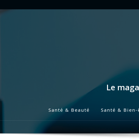
Skip
to
content
Le magaz
Santé & Beauté
Santé & Bien-
P
r
i