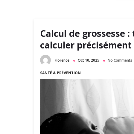
m
a
r
y
Calcul de grossesse : 
M
calculer précisément
e
n
u
Florence
Oct 10, 2025
No Comments
SANTÉ & PRÉVENTION