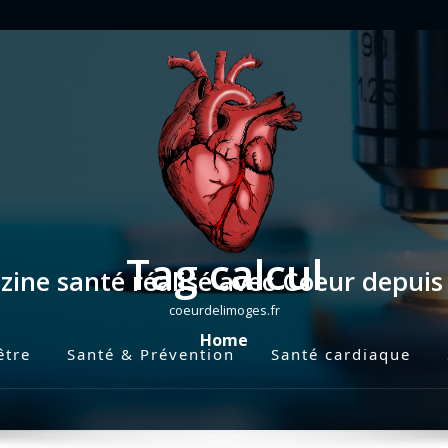
Tag calcul
ine santé réalisé avec Coeur depui
coeurdelimoges.fr
Home
être
Santé & Prévention
Santé cardiaque