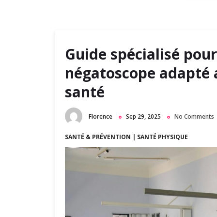
m
a
r
y
Guide spécialisé pour
M
négatoscope adapté 
e
n
santé
u
Florence
Sep 29, 2025
No Comments
SANTÉ & PRÉVENTION
|
SANTÉ PHYSIQUE