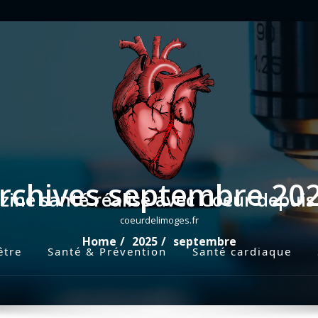
rchives septembre 20
ine santé réalisé avec Coeur depui
coeurdelimoges.fr
Home
2025
septembre
être
Santé & Prévention
Santé cardiaque