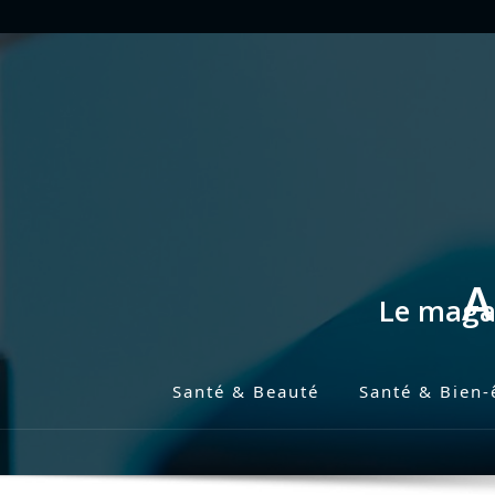
Skip
to
content
A
Le magaz
Santé & Beauté
Santé & Bien-
P
r
i