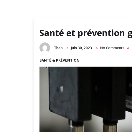
m
a
r
y
Santé et prévention 
M
e
Theo
Juin 30, 2023
No Comments
n
u
SANTÉ & PRÉVENTION