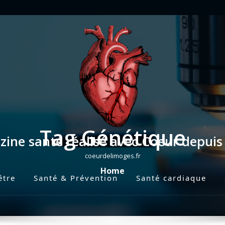
Tag Génétique
ine santé réalisé avec Coeur depui
coeurdelimoges.fr
Home
être
Santé & Prévention
Santé cardiaque