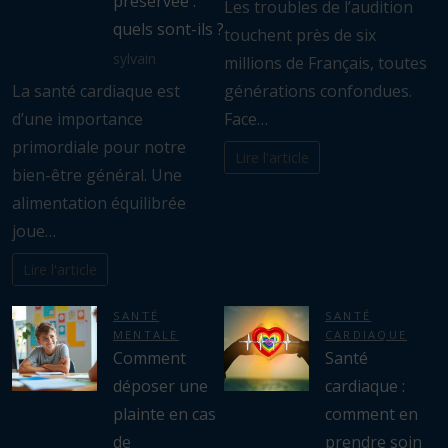
préservée :
Les troubles de l’audition
quels sont-ils ?
touchent près de six
sylvain
millions de Français, toutes
La santé cardiaque est
générations confondues.
d’une importance
Face…
primordiale pour notre
Lire l'article
bien-être général. Une
alimentation équilibrée
joue…
Lire l'article
SANTÉ
SANTÉ
MENTALE
CARDIAQUE
Comment
Santé
déposer une
cardiaque :
plainte en cas
comment en
de
prendre soin