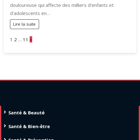
douloureuse qui affecte des milliers d’enfants et
d’adolescents en…
Lire la suite
Page:
Next
1
2
…
11
»
Santé & Beauté
Santé & Bien-être
Santé & Prévention