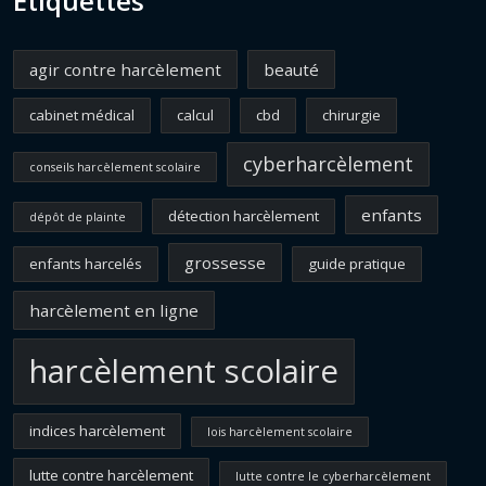
Étiquettes
agir contre harcèlement
beauté
cabinet médical
calcul
cbd
chirurgie
cyberharcèlement
conseils harcèlement scolaire
enfants
détection harcèlement
dépôt de plainte
grossesse
enfants harcelés
guide pratique
harcèlement en ligne
harcèlement scolaire
indices harcèlement
lois harcèlement scolaire
lutte contre harcèlement
lutte contre le cyberharcèlement