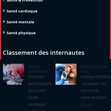
Santé cardiaque
Santé mentale
Santé physique
Classement des internautes
SANTÉ
SANTÉ & BIEN-
CARDIAQUE
ÊTRE
Aliments
Audioprothésist
antioxydants
: un expert au
pour une
service de
santé
votre audition
cardiaque
Florent