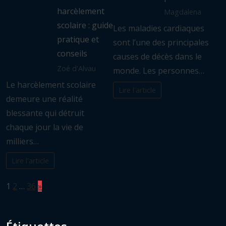
harcèlement
Magdalena
scolaire : guide
Les maladies cardiaques
pratique et
sont l’une des principales
conseils
causes de décès dans le
Zoé d'Alvau
monde. Les personnes…
Le harcèlement scolaire
Lire l'article
demeure une réalité
blessante qui détruit
chaque jour la vie de
milliers…
Lire l'article
Page:
Next
1
2
…
36
»