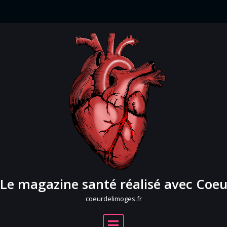
Skip
to
content
Tag récit poignant
Home
Le magazine santé réalisé avec Coe
coeurdelimoges.fr