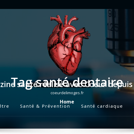
Tag santé dentaire
ine santé réalisé avec Coeur depui
coeurdelimoges.fr
Home
être
Santé & Prévention
Santé cardiaque