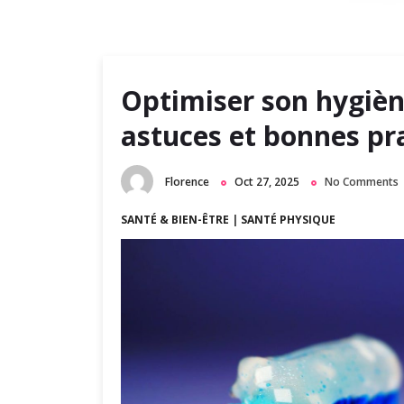
m
a
r
y
Optimiser son hygièn
M
astuces et bonnes pr
e
n
u
Florence
Oct 27, 2025
No Comments
SANTÉ & BIEN-ÊTRE
|
SANTÉ PHYSIQUE