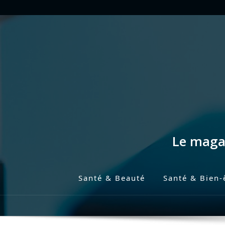
Skip
to
content
Le magaz
Santé & Beauté
Santé & Bien-
P
r
i